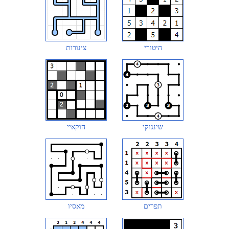
היטורי
צינורות
שינגוקי
הוקאיי
תפרים
מאסיו