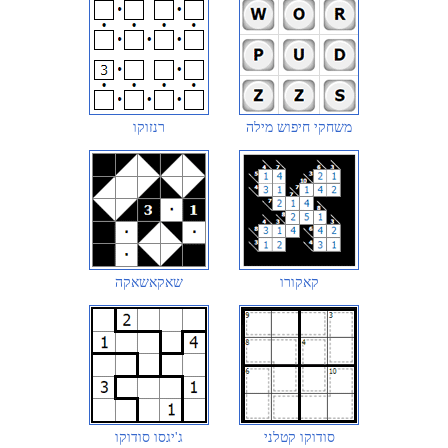
משחקי חיפוש מילה
רנזוקו
קאקורו
שאקאשאקה
סודוקו קטלני
ג'יגסו סודוקו