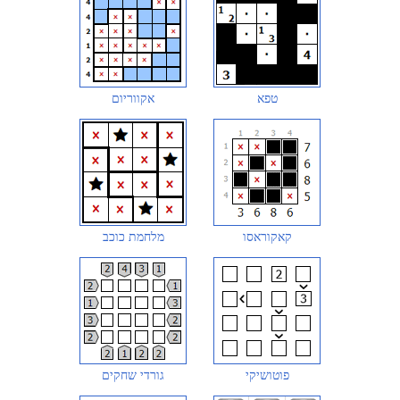
טפא
אקווריום
קאקוראסו
מלחמת כוכב
פוטושיקי
גורדי שחקים