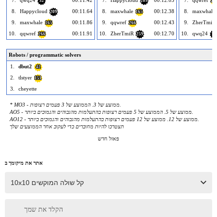
52
209
26
8.
Happycloud
00:11.64
8.
maxwhale
00:12.38
8.
maxwhale
209
165
9.
maxwhale
00:11.86
9.
qqwref
00:12.43
9.
ZherTmiR
165
266
10.
qqwref
00:11.91
10.
ZherTmiR
00:12.70
10.
qwq24
266
259
52
Robots / programmatic solvers
1.
dbut2
42
2.
tlstyer
151
3.
cheyette
* MO3 - ממוצע של 3. הממוצע של 3 פעמים רצופות.
AO5 - ממוצע של 5. הממוצע של 5 פעמים רצופות בהתעלמות מהגבוהים והנמוכים ביותר.
AO12 - ממוצע של 12. ממוצע של 12 פעמים רצופות בהתעלמות מהגבוהים והנמוכים ביותר.
תצטרכו להיות מחוברים כדי לעקוב אחר הממוצעים שלך
פאזל חדש
אתר את מיקומך ב
הקלד את שמך