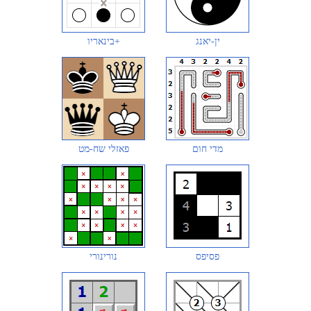
ין-יאנג
בינאריו+
מדי חום
פאזלי שח-מט
פסיפס
נורינורי