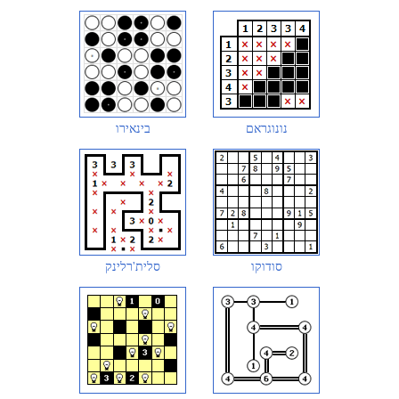
נונוגראם
בינאירו
סודוקו
סלית'רלינק