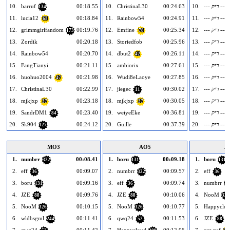
--- ריק ---
10.
00:24.63
ChristinaL30
10.
00:18.55
barruf
10.
134
--- ריק ---
11.
00:24.91
Rainbow54
11.
00:18.84
lucia12
11.
63
--- ריק ---
12.
00:25.34
Emfine
12.
00:19.76
grimmgirlfandom
12.
173
78
--- ריק ---
13.
00:25.96
Storiedfob
13.
00:20.18
Zordik
13.
--- ריק ---
14.
00:26.11
dbut2
14.
00:20.70
Rainbow54
14.
42
--- ריק ---
15.
00:27.61
ambiorix
15.
00:21.11
FangTianyi
15.
--- ריק ---
16.
00:27.85
Wudi8eLaoye
16.
00:21.98
huohuo2004
16.
47
--- ריק ---
17.
00:30.02
jiegec
17.
00:22.99
ChristinaL30
17.
11
--- ריק ---
18.
00:30.05
mjkjxp
18.
00:23.18
mjkjxp
18.
37
37
--- ריק ---
19.
00:36.81
weiyeEke
19.
00:23.40
SandrDM1
19.
84
--- ריק ---
20.
00:37.39
Guille
20.
00:24.12
Sk904
20.
127
MO3
AO5
A
1.
numbrr
00:08.41
1.
boru
00:09.18
1.
boru
322
131
131
2.
eff
00:09.07
2.
numbrr
00:09.57
2.
eff
36
322
36
3.
boru
00:09.16
3.
eff
00:09.74
3.
numbrr
131
36
32
4.
JZE
00:09.76
4.
JZE
00:10.06
4.
NooM
88
88
326
5.
NooM
00:10.15
5.
NooM
00:10.77
5.
Happyclo
326
326
6.
wldbsgml
00:11.41
6.
qwq24
00:11.53
6.
JZE
244
52
88
7.
qwq24
00:11.42
7.
Happycloud
00:12.05
7.
qqwref