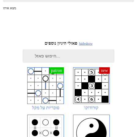
מצא אותו
פאזלי היגיון נוספים
hide
show
קוּרוֹדוֹקוֹ
סוכריות על מקל