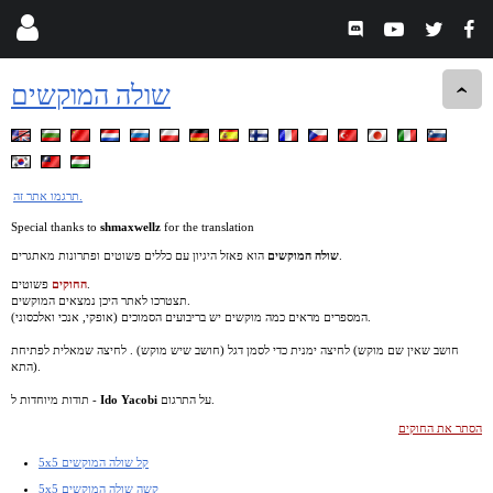
שולה המוקשים
תרגמו אתר זה.
Special thanks to
shmaxwellz
for the translation
הוא פאזל היגיון עם כללים פשוטים ופתרונות מאתגרים.
שולה המוקשים
פשוטים.
החוקים
תצטרכו לאתר היכן נמצאים המוקשים.
המספרים מראים כמה מוקשים יש בריבועים הסמוכים (אופקי, אנכי ואלכסוני).
חושב שאין שם מוקש) לחיצה ימנית כדי לסמן דגל (חושב שיש מוקש) . לחיצה שמאלית לפתיחת
התא).
על התרגום.
Ido Yacobi
תודות מיוחדות ל -
הסתר את החוקים
5x5 קל שולה המוקשים
5x5 קשה שולה המוקשים