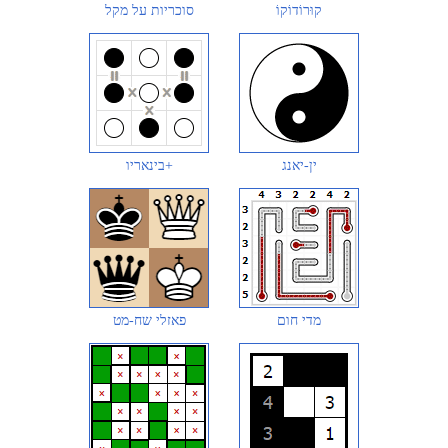
קוּרוֹדוֹקוֹ
סוכריות על מקל
ין-יאנג
בינאריו+
מדי חום
פאזלי שח-מט