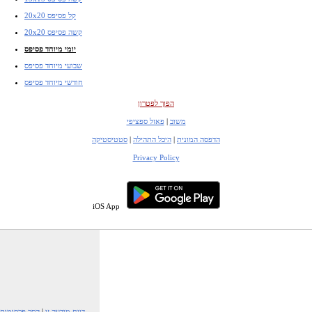
20x20 קל פסיפס
20x20 קשה פסיפס
יומי מיוחד פסיפס
שבועי מיוחד פסיפס
חודשי מיוחד פסיפס
הפוך לפטרון
משוב
|
פאזל ספציפי
הדפסה המונית
|
היכל התהילה
|
סטטיסטיקה
Privacy Policy
iOS App
דווח מודעה זו
|
הסר פרסומות