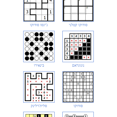
סודוקו קטלני
ג'יגסו סודוקו
נונוגראם
בינאירו
סודוקו
סלית'רלינק