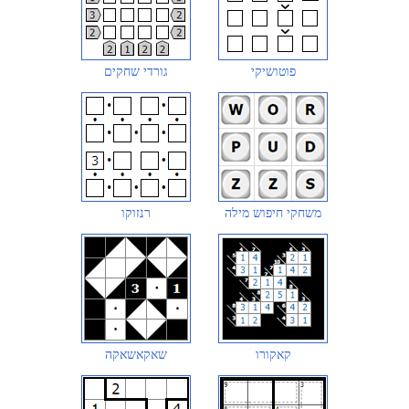
פוטושיקי
גורדי שחקים
משחקי חיפוש מילה
רנזוקו
קאקורו
שאקאשאקה