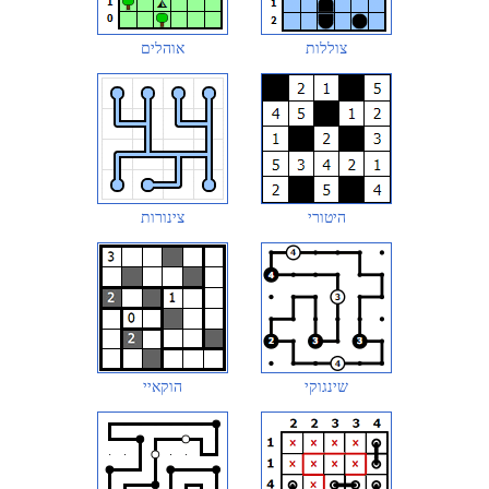
צוללות
אוהלים
היטורי
צינורות
שינגוקי
הוקאיי