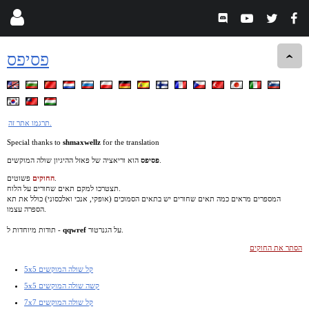
פסיפס
תרגמו אתר זה.
Special thanks to
shmaxwellz
for the translation
הוא וריאציה של פאזל ההיגיון שולה המוקשים.
פסיפס
פשוטים.
החוקים
תצטרכו למקם תאים שחורים על הלוח.
המספרים מראים כמה תאים שחורים יש בתאים הסמוכים (אופקי, אנכי ואלכסוני) כולל את תא
הספרה עצמו.
על הגנרטור.
qqwref
תודות מיוחדות ל -
הסתר את החוקים
5x5 קל שולה המוקשים
5x5 קשה שולה המוקשים
7x7 קל שולה המוקשים