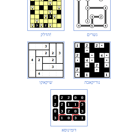
גשרים
הדלק!
נוריקאבה
שיקאקו
דומינוסא