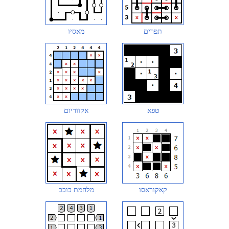
תפרים
מאסיו
טפא
אקווריום
קאקוראסו
מלחמת כוכב