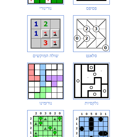
פסיפס
נורינורי
סלאנט
שולה המוקשים
גלקסיות
נורומינו